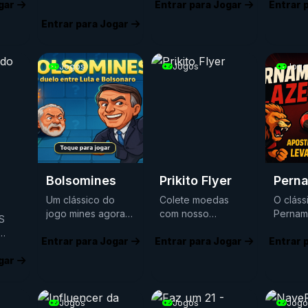
gar
Entrar para Jogar
concentração.
Entrar 
ovo de
sucesso. O jogador
e
Bateu a meta,
os apa
Entrar para Jogar
tem 60 segundos
ir de
resgate seu
por slot
para bater a meta.
ra se
prêmio. Construa
de 0,50
Tocando e
jogo
com a nossa
voce p
segurando nas
Jogos
Jogos
Jogo
plataforme essa
ganhar 
teclas. Bateu a
emoção.
nesta 
meta, saca o
premia
prêmio.
Bolsomines
Prikito Flyer
Pern
Um clássico do
Colete moedas
O cláss
jogo mines agora
com nosso
Pernam
S
na versão Brasuca
passarinho voador.
tem nov
Entrar para Jogar
e atual .
Entrar para Jogar
Bata a meta mínima
Entrar 
PERNA
.
"Bolsomines, Cadê
e saque o valor na
Leão, 
gar
a
minha picanha?"
hora. Aposta
Cobra?
30
Rodadas a partir
mínima R$ 1,00
seu lad
de R$ 1,00 e
chama d
Jogos
Jogos
Jogo