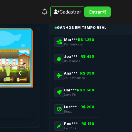
Cadastrar
Entrar
GANHOS EM TEMPO REAL
Mar***
R$ 1.250
Pernamblaze
Joa***
R$ 450
Bolsomines
Ana***
R$ 890
Zeus Premiado
Car***
R$ 3.500
Nave Pix
Luc***
R$ 200
Bingo
Ped***
R$ 150
Hero 18+