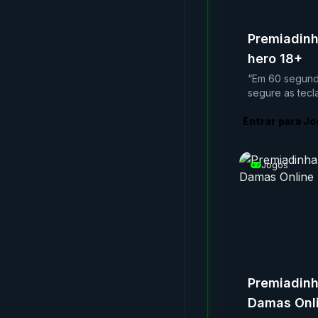
Premiadin
hero 18+
“Em 60 segund
segure as tecl
bata a meta e
Entrar para Jo
saque na hora.
Jogos
Premiadin
Damas Onl