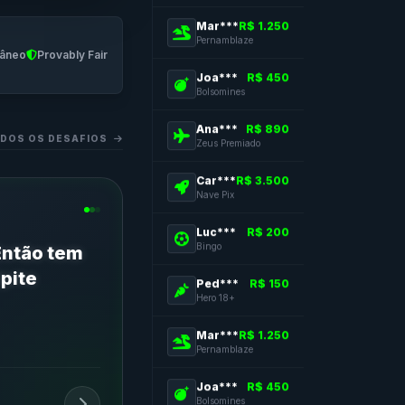
Mar***
R$ 1.250
Pernamblaze
tâneo
Provably Fair
Joa***
R$ 450
Bolsomines
Ana***
R$ 890
ODOS OS DESAFIOS
Zeus Premiado
Car***
R$ 3.500
Nave Pix
Luc***
R$ 200
Bingo
 nova
Ped***
R$ 150
anhe!
Hero 18+
Mar***
R$ 1.250
Pernamblaze
Joa***
R$ 450
Bolsomines