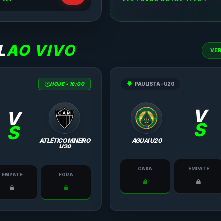
FAZER PREVISÃO
L
AO VIVO
VER
HOJE • 10:00
PAULISTA - U20
V
V
S
S
ATLÉTICO MINEIRO
AGUAI U20
U20
CASA
EMPATE
EMPATE
FORA