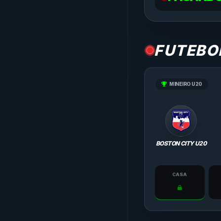
FUTEBO
MINEIRO U20
BOSTON CITY U20
CASA