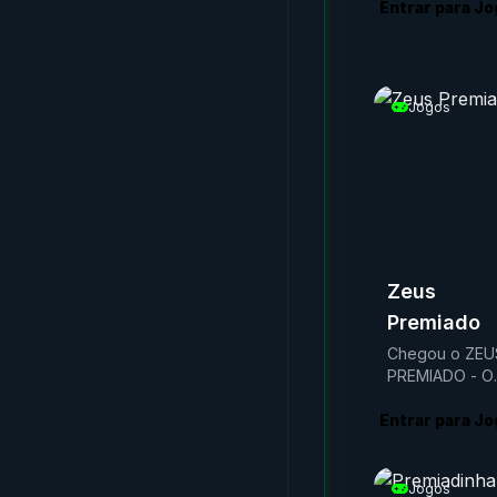
Entrar para Jo
que você já
conhece desd
criança. A part
R$ 0,10 voce i
divertir com o 
Jogos
da forca.
Zeus
Premiado
Chegou o ZEU
PREMIADO - O
maior de todos
Entrar para Jo
Com rodadas 
partir de R$ 0,
centavos. Boa
diversão !!
Jogos