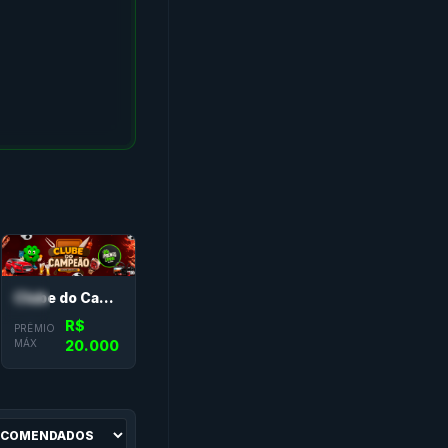
Clube do Campeão
R$
PRÊMIO
MÁX
20.000