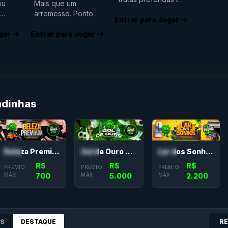
ou
Mais que um
darão frutos de
arremesso. Pontos
Entrar para Jogar
dinheiro. Venha se
válidos com muitos
divertir com o jogo
gar
o
Entrar para Jogar
PIX. Diversão
Frutas da
toda
garantida. Partida a
premiadinha.com
tir de
partir de R$ 1,00. C
Jogue com
responsabilidade
adinhas
Beleza Premiada
Gol de Ouro ⚽⚽
Lar dos Sonhos
R$
R$
R$
PRÊMIO
PRÊMIO
PRÊMIO
MÁX
700
MÁX
5.000
MÁX
2.200
OS
DESTAQUE